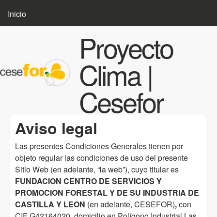
MENÚ PRINCIPAL
Pasar al contenido principal
Inicio
Proyecto
Clima |
Cesefor
Aviso legal
Las presentes Condiciones Generales tienen por
objeto regular las condiciones de uso del presente
Sitio Web (en adelante, “la web”), cuyo titular es
FUNDACION CENTRO DE SERVICIOS Y
PROMOCION FORESTAL Y DE SU INDUSTRIA DE
CASTILLA Y LEON
(en adelante, CESEFOR)
,
con
CIF G42164020, domicilio en Polígono Industrial Las